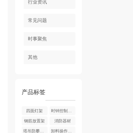
行业资讯
常见问题
时事聚焦
其他
产品标签
四面灯架
时钟控制镝灯架
钢筋放置架
消防器材
塔吊防攀爬装置
卸料操作平台